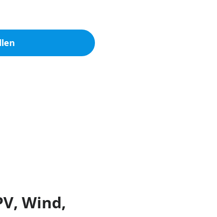
llen
PV, Wind,