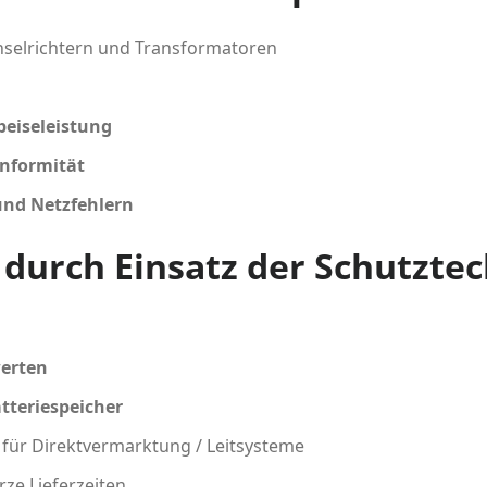
selrichtern und Transformatoren
peiseleistung
onformität
und Netzfehlern
r durch Einsatz der Schutzte
werten
atteriespeicher
für Direktvermarktung / Leitsysteme
ze Lieferzeiten