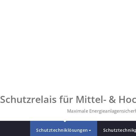
Zum
Inhalt
springen
Schutzrelais für Mittel- & H
Maximale Energieanlagensicherh
Schutztechniklösungen
Schutztechnik