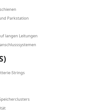
schienen
und Parkstation
uf langen Leitungen
anschlusssystemen
S)
tterie-Strings
Speicherclusters
ität