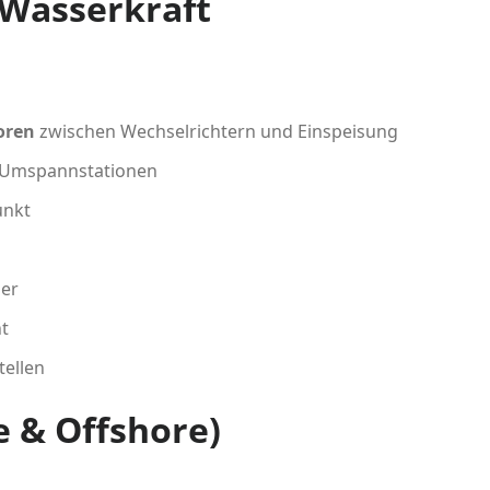
 Wasserkraft
oren
zwischen Wechselrichtern und Einspeisung
-Umspannstationen
unkt
der
t
tellen
 & Offshore)