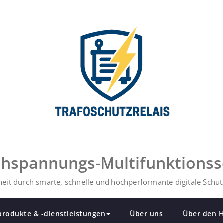
ochspannungs-Multifunktionss
eit durch smarte, schnelle und hochperformante digitale Schutz
produkte & -dienstleistungen
Über uns
Über den H